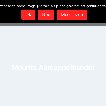
bsite zo soepel mogelijk draait. Als je doorgaat met het gebruiken va
Online
Offline
Over MBR desig
Ok
Nee
Meer lezen
Mourits Aardappelhandel