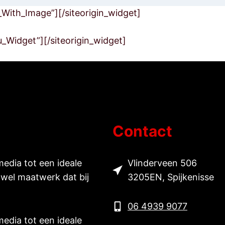
t_With_Image”]
[/siteorigin_widget]
u_Widget”]
[/siteorigin_widget]
Contact
media tot een ideale
Vlinderveen 506
wel maatwerk dat bij
3205EN, Spijkenisse
06 4939 9077
media tot een ideale